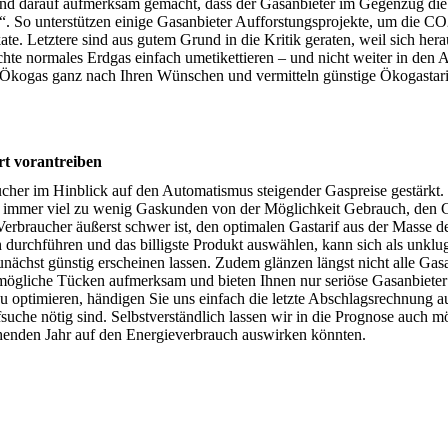
nd darauf aufmerksam gemacht, dass der Gasanbieter im Gegenzug die 
 So unterstützen einige Gasanbieter Aufforstungsprojekte, um die CO
e. Letztere sind aus gutem Grund in die Kritik geraten, weil sich herau
chte normales Erdgas einfach umetikettieren – und nicht weiter in den
m Ökogas ganz nach Ihren Wünschen und vermitteln günstige Ökogastari
rt vorantreiben
ucher im Hinblick auf den Automatismus steigender Gaspreise gestärkt. 
ch immer viel zu wenig Gaskunden von der Möglichkeit Gebrauch, den G
Verbraucher äußerst schwer ist, den optimalen Gastarif aus der Masse de
ch durchführen und das billigste Produkt auswählen, kann sich als unklu
unächst günstig erscheinen lassen. Zudem glänzen längst nicht alle Gasa
 mögliche Tücken aufmerksam und bieten Ihnen nur seriöse Gasanbieter
u optimieren, händigen Sie uns einfach die letzte Abschlagsrechnung a
rifsuche nötig sind. Selbstverständlich lassen wir in die Prognose auch m
tehenden Jahr auf den Energieverbrauch auswirken könnten.