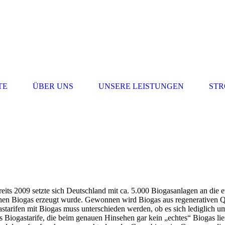
TE
ÜBER UNS
UNSERE LEISTUNGEN
STR
its 2009 setzte sich Deutschland mit ca. 5.000 Biogasanlagen an die 
denen Biogas erzeugt wurde. Gewonnen wird Biogas aus regenerativen 
starifen mit Biogas muss unterschieden werden, ob es sich lediglich u
 Biogastarife, die beim genauen Hinsehen gar kein „echtes“ Biogas lie