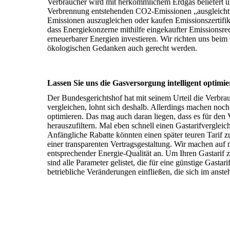
Verbraucher wird mit herkömmlichem Erdgas beliefert u
Verbrennung entstehenden CO2-Emissionen „ausgleicht“.
Emissionen auszugleichen oder kaufen Emissionszertifikat
dass Energiekonzerne mithilfe eingekaufter Emissionsre
erneuerbarer Energien investieren. Wir richten uns bei
ökologischen Gedanken auch gerecht werden.
Lassen Sie uns die Gasversorgung intelligent optimie
Der Bundesgerichtshof hat mit seinem Urteil die Verbra
vergleichen, lohnt sich deshalb. Allerdings machen no
optimieren. Das mag auch daran liegen, dass es für den 
herauszufiltern. Mal eben schnell einen Gastarifverglei
Anfängliche Rabatte könnten einen später teuren Tarif z
einer transparenten Vertragsgestaltung. Wir machen auf
entsprechender Energie-Qualität an. Um Ihren Gastarif z
sind alle Parameter gelistet, die für eine günstige Gasta
betriebliche Veränderungen einfließen, die sich im ans