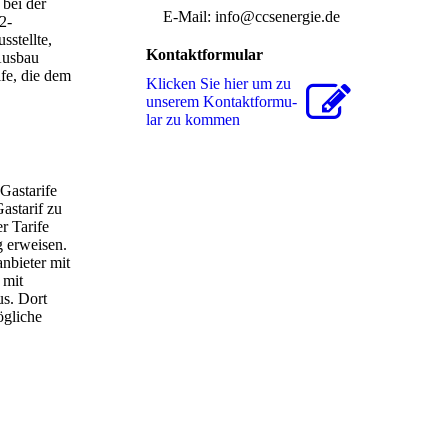
bei der
E-Mail: info@ccsenergie.de
2-
sstellte,
Kontaktformular
 Ausbau
fe, die dem
Klicken Sie hier um zu
unserem Kon­takt­for­mu­
lar zu kommen
Gastarife
astarif zu
r Tarife
g erweisen.
nbieter mit
 mit
us. Dort
ögliche